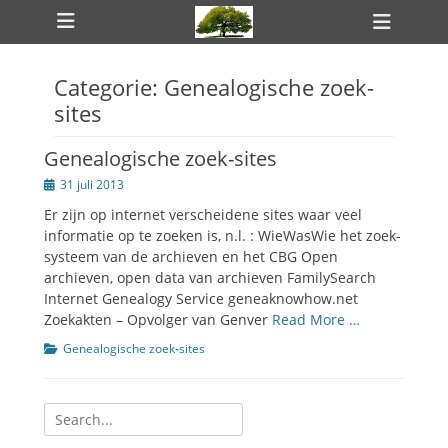
Primair menu
Ga
Heade
naar
toggle
de
inhoud
Categorie:
Genealogische zoek-
ollapse
hild
sites
enu
ollapse
hild
Genealogische zoek-sites
enu
Geplaatst
31 juli 2013
op
Er zijn op internet verscheidene sites waar veel
informatie op te zoeken is, n.l. : WieWasWie het zoek-
systeem van de archieven en het CBG Open
archieven, open data van archieven FamilySearch
ollapse
hild
Internet Genealogy Service geneaknowhow.net
enu
Zoekakten – Opvolger van Genver
Read More …
Categorien
Genealogische zoek-sites
Zoeken
naar: