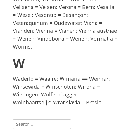
Velisena = Velsen: Verona = Bern; Vesalia
= Wezel: Vesontio = Besançon:
Veteraquinum = Oudewater; Viana =
Vianden; Vienna = Vianen: Vienna austriae
= Wenen; Vindobona = Wenen: Vormatia =
Worms;
W
Waderlo = Waalre: Wimaria == Weimar:
Winsewida = Winschoten: Wirona =
Wieringen: Wolferdi agger =
Wolphaartsdijk: Wratislavia = Breslau.
Zoeken
naar: