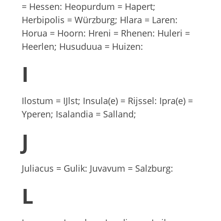
= Hessen: Heopurdum = Hapert;
Herbipolis = Würzburg; Hlara = Laren:
Horua = Hoorn: Hreni = Rhenen: Huleri =
Heerlen; Husuduua = Huizen:
I
Ilostum = IJlst; Insula(e) = Rijssel: Ipra(e) =
Yperen; Isalandia = Salland;
J
Juliacus = Gulik: Juvavum = Salzburg:
L