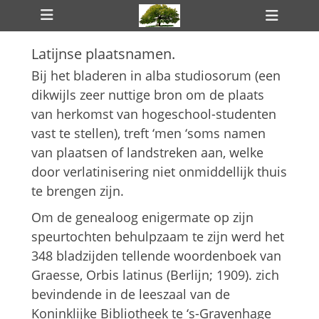
Primair menu
Ga
Heade
naar
toggle
de
Latijnse plaatsnamen.
inhoud
ollapse
hild
Bij het bladeren in alba studiosorum (een
enu
dikwijls zeer nuttige bron om de plaats
ollapse
hild
van herkomst van hogeschool-studenten
enu
vast te stellen), treft ‘men ‘soms namen
van plaatsen of landstreken aan, welke
door verlatinisering niet onmiddellijk thuis
te brengen zijn.
ollapse
hild
Om de genealoog enigermate op zijn
enu
speurtochten behulpzaam te zijn werd het
348 bladzijden tellende woordenboek van
Graesse, Orbis latinus (Berlijn; 1909). zich
bevindende in de leeszaal van de
Koninklijke Bibliotheek te ‘s-Gravenhage