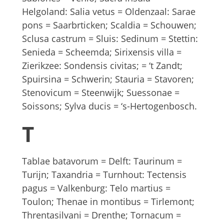
Helgoland: Salia vetus = Oldenzaal: Sarae
pons = Saarbrticken; Scaldia = Schouwen;
Sclusa castrum = Sluis: Sedinum = Stettin:
Senieda = Scheemda; Sirixensis villa =
Zierikzee: Sondensis civitas; = ‘t Zandt;
Spuirsina = Schwerin; Stauria = Stavoren;
Stenovicum = Steenwijk; Suessonae =
Soissons; Sylva ducis = ‘s-Hertogenbosch.
T
Tablae batavorum = Delft: Taurinum =
Turijn; Taxandria = Turnhout: Tectensis
pagus = Valkenburg: Telo martius =
Toulon; Thenae in montibus = Tirlemont;
Threntasilvani = Drenthe; Tornacum =