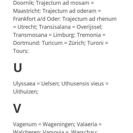
Doornik; Trajectum ad mosam =
Maastricht: Trajectum ad oderam =
Frankfort a/d Oder: Trajectum ad rhenum
= Utrecht; Transisalana = Overijssel;
Transmosana = Limburg: Tremonia =
Dortmund: Turicum = Zürich; Turoni =
Tours:
U
Ulyssaea = Uelsen; Uthusensis vieus =
Uithuizen;
V
Vagenum = Wageningen; Valaeria =
Walcheren; Varsovia =, Warschau: