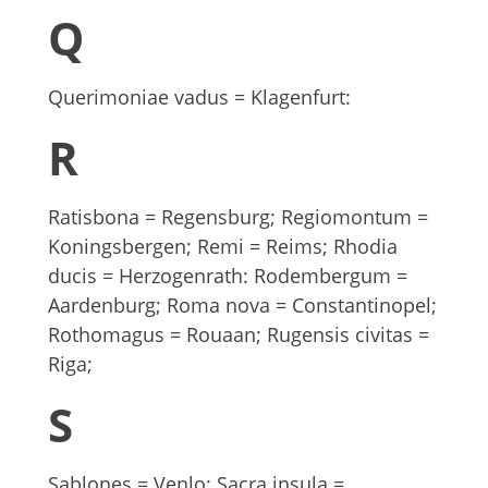
Q
Querimoniae vadus = Klagenfurt:
R
Ratisbona = Regensburg; Regiomontum =
Koningsbergen; Remi = Reims; Rhodia
ducis = Herzogenrath: Rodembergum =
Aardenburg; Roma nova = Constantinopel;
Rothomagus = Rouaan; Rugensis civitas =
Riga;
S
Sablones = Venlo; Sacra insula =