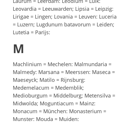
Laurum = Leerdam: Leodium = Luik:
Leovardia = Leeuwarden; Lipsia = Leipzig:
Lirigae = Lingen; Lovania = Leuven: Luceria
= Luzern; Lugdunum batavorum = Leiden;
Lutetia = Parijs:
M
Machlinium = Mechelen: Malmundaria =
Malmedy: Marsana = Meerssen: Maseca =
Maeseyck; Matilo = Rijnsburg:
Medemelacum = Medemblik;
Medioburgum = Middelburg; Metensilva =
Midwolda; Moguntiacum = Mainz:
Monacum = München: Monasterium =
Munster: Mouda = Muiden: