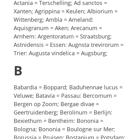
Actania = Terschelling; Ad sanctos =
Xanten; Agrippina = Keulen; Albiorium =
Wittenberg; Ambla = Ameland:
Aquisgranum = Aken; Arecanum =
Arnhem: Argentoratum = Straatsburg;
Astnidensis = Essen: Augnsta trevirorum =
Trier: Augusta vindelica = Augsburg;
B
Babardia = Boppard; Baduhennae lucus =
Veluwe; Batavia = Passau: Bercomum =
Bergen op Zoom; Bergae divae =
Geertruidenberg; Berolinum = Berlijn:
Bexiethum = Bentheim: Bononia =
Bologna; Bononia = Boulogne sur Mer;
Borussia = Pruisen: Bostanium = Potsdam;