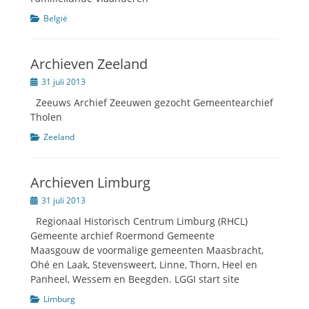
Categorien
België
Archieven Zeeland
Geplaatst
31 juli 2013
op
Zeeuws Archief Zeeuwen gezocht Gemeentearchief
Tholen
Categorien
Zeeland
Archieven Limburg
Geplaatst
31 juli 2013
op
Regionaal Historisch Centrum Limburg (RHCL)
Gemeente archief Roermond Gemeente
Maasgouw de voormalige gemeenten Maasbracht,
Ohé en Laak, Stevensweert, Linne, Thorn, Heel en
Panheel, Wessem en Beegden. LGGI start site
Categorien
Limburg