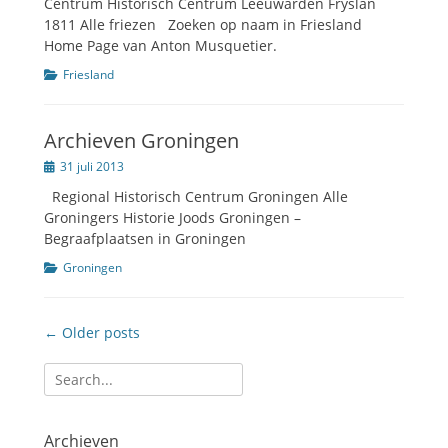
Centrum Historisch Centrum Leeuwarden Fryslân
1811 Alle friezen Zoeken op naam in Friesland
Home Page van Anton Musquetier.
Categorien
Friesland
Archieven Groningen
Geplaatst
31 juli 2013
op
Regional Historisch Centrum Groningen Alle
Groningers Historie Joods Groningen –
Begraafplaatsen in Groningen
Categorien
Groningen
Berichtnavigatie
← Older posts
Zoeken
naar:
Archieven