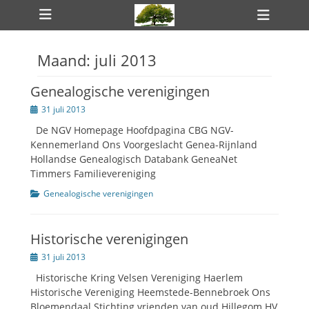
Primair menu
Ga
Heade
naar
toggle
de
inhoud
Maand:
juli 2013
ollapse
hild
enu
Genealogische verenigingen
ollapse
hild
Geplaatst
31 juli 2013
enu
op
De NGV Homepage Hoofdpagina CBG NGV-
Kennemerland Ons Voorgeslacht Genea-Rijnland
Hollandse Genealogisch Databank GeneaNet
Timmers Familievereniging
Categorien
Genealogische verenigingen
ollapse
hild
enu
Historische verenigingen
Geplaatst
31 juli 2013
op
Historische Kring Velsen Vereniging Haerlem
Historische Vereniging Heemstede-Bennebroek Ons
Bloemendaal Stichting vrienden van oud Hillegom HV