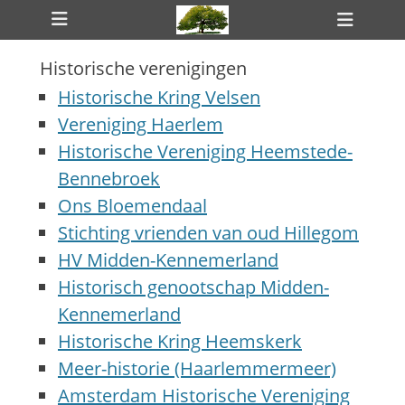
Primair menu
Ga
Heade
naar
toggle
de
Historische verenigingen
inhoud
ollapse
hild
Historische Kring Velsen
enu
ollapse
Vereniging Haerlem
hild
enu
Historische Vereniging Heemstede-
Bennebroek
Ons Bloemendaal
Stichting vrienden van oud Hillegom
ollapse
HV Midden-Kennemerland
hild
enu
Historisch genootschap Midden-
Kennemerland
Historische Kring Heemskerk
Meer-historie (Haarlemmermeer)
Amsterdam Historische Vereniging