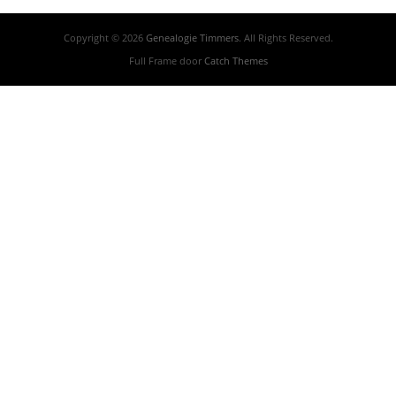
Copyright © 2026
Genealogie Timmers
. All Rights Reserved.
Full Frame door
Catch Themes