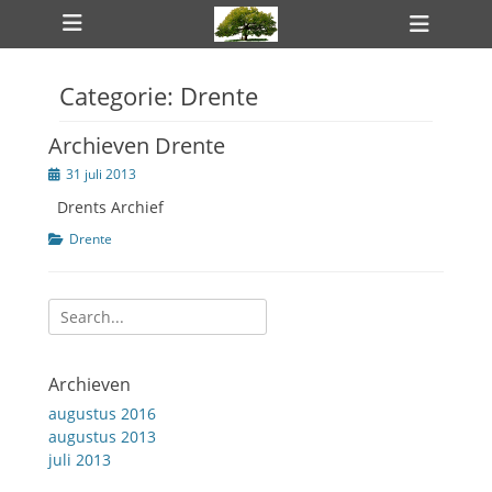
Primair menu
Ga
Heade
naar
toggle
de
inhoud
Categorie:
Drente
ollapse
hild
enu
Archieven Drente
ollapse
hild
Geplaatst
31 juli 2013
enu
op
Drents Archief
Categorien
Drente
Zoeken
ollapse
hild
naar:
enu
Archieven
augustus 2016
augustus 2013
juli 2013